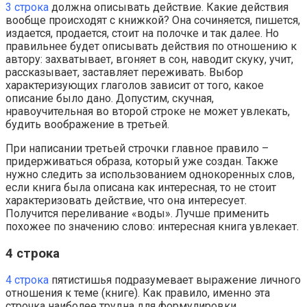
3 строка
должна описывать действие. Какие действия
вообще происходят с книжкой? Она сочиняется, пишется,
издается, продается, стоит на полочке и так далее. Но
правильнее будет описывать действия по отношению к
автору: захватывает, вгоняет в сон, наводит скуку, учит,
рассказывает, заставляет переживать. Выбор
характеризующих глаголов зависит от того, какое
описание было дано. Допустим, скучная,
нравоучительная во второй строке не может увлекать,
будить воображение в третьей.
При написании третьей строчки главное правило –
придерживаться образа, который уже создан. Также
нужно следить за использованием однокоренных слов,
если книга была описана как интересная, то не стоит
характеризовать действие, что она интересует.
Получится переливание «воды». Лучше применить
похожее по значению слово: интересная книга увлекает.
4 строка
4 строка
пятистишья подразумевает выражение личного
отношения к теме (книге). Как правило, именно эта
строчка наиболее трудна для формулировки.