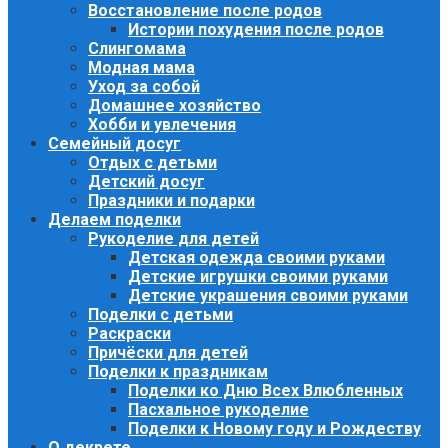
Восстановление после родов
Истории похудения после родов
Слингомама
Модная мама
Уход за собой
Домашнее хозяйство
Хобби и увлечения
Семейный досуг
Отдых с детьми
Детский досуг
Праздники и подарки
Делаем поделки
Рукоделие для детей
Детская одежда своими руками
Детские игрушки своими руками
Детские украшения своими руками
Поделки с детьми
Раскраски
Причёски для детей
Поделки к праздникам
Поделки ко Дню Всех Влюбленных
Пасхальное рукоделие
Поделки к Новому году и Рождеству
О декрете