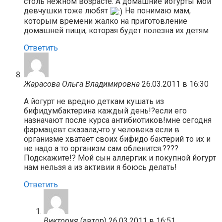
столь нежном возрасте. А домашние йогурты мои
девчушки тоже любят
Не понимаю мам,
которым времени жалко на приготовление
домашней пищи, которая будет полезна их детям
Ответить
Жарасова Ольга Владимировна
26.03.2011 в 16:30
А йогурт не вредно деткам кушать из
бифидумбактерина каждый день!?если его
назначают после курса антибиотиков!мне сегодня
фармацевт сказала,что у человека если в
организме хватает своих бифидо бактерий то их и
не надо а то организм сам обленится.????
Подскажите!? Мой сын аллергик и покупной йогурт
нам нельзя а из активии я боюсь делать!
Ответить
Виктория
(автор)
26.03.2011 в 16:51