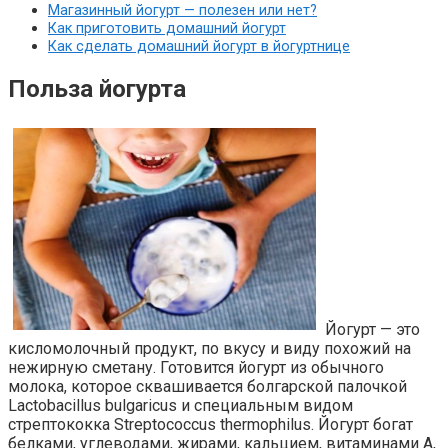
Магазинный йогурт — полезен или нет?
Как приготовить домашний йогурт
Как сделать домашний йогурт в йогуртнице
Польза йогурта
Йогурт — это
кисломолочный продукт, по вкусу и виду похожий на
нежирную сметану. Готовится йогурт из обычного
молока, которое сквашивается болгарской палочкой
Lactobacillus bulgaricus и специальным видом
стрептококка Streptococcus thermophilus. Йогурт богат
белками, углеводами, жирами, кальцием, витаминами А,