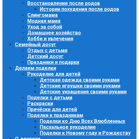
Восстановление после родов
Истории похудения после родов
Слингомама
Модная мама
Уход за собой
Домашнее хозяйство
Хобби и увлечения
Семейный досуг
Отдых с детьми
Детский досуг
Праздники и подарки
Делаем поделки
Рукоделие для детей
Детская одежда своими руками
Детские игрушки своими руками
Детские украшения своими руками
Поделки с детьми
Раскраски
Причёски для детей
Поделки к праздникам
Поделки ко Дню Всех Влюбленных
Пасхальное рукоделие
Поделки к Новому году и Рождеству
О декрете