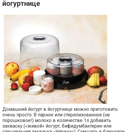
йогуртнице
Домашний йогурт в йогуртнице можно приготовить
очень просто. В парное или стерилизованное (не
порошковое!) молоко в количестве 1л добавить
закваску («живой» йогурт, бифидумбактерин или
специальная закваска «Наринэ»). Смешать в блендере