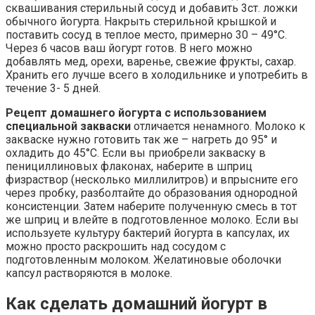
сквашивания стерильный сосуд и добавить 3ст. ложки
обычного йогурта. Накрыть стерильной крышкой и
поставить сосуд в теплое место, примерно 30 – 49°С.
Через 6 часов ваш йогурт готов. В него можно
добавлять мед, орехи, варенье, свежие фрукты, сахар.
Хранить его лучше всего в холодильнике и употребить в
течение 3- 5 дней.
Рецепт домашнего йогурта с использованием
специальной закваски
отличается ненамного. Молоко к
закваске нужно готовить так же – нагреть до 95° и
охладить до 45°С. Если вы приобрели закваску в
пенициллиновых флаконах, наберите в шприц
физраствор (несколько миллилитров) и впрысните его
через пробку, разболтайте до образования однородной
консистенции. Затем наберите полученную смесь в тот
же шприц и влейте в подготовленное молоко. Если вы
используете культуру бактерий йогурта в капсулах, их
можно просто раскрошить над сосудом с
подготовленным молоком. Желатиновые оболочки
капсул растворяются в молоке.
Как сделать домашний йогурт в