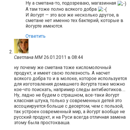
Ну а сметана-то, подозреваю, магазинная
А там тоже полно всякого добра
И йогурт — это все же несколько другое, в
сметане нет именно тех бактерий, которые в
йогурте имеются.
Ответить
Светлана ММ
26.01.2011 в 08:44
ну почему же сметана тоже кисломолочный
продукт, и имеет свою полезность. А насчет
всякого добра то и в молоке, которое используется
для изготовления домашнего йогурта тоже можно
кое-что поискать, например следы антибиотиков….
Ну, ладно не будем о страшном, все-таки йогурт
классная штука, только у современных детей это
ассоциируется больше с десертом, чем с пользой,
так устроен современный мир, а йогурт вообще не
русский продукт, и на Руси всегда отличная замена
этому была простокваша.