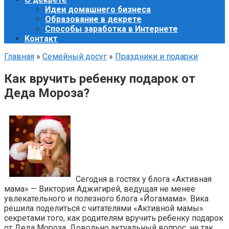
Идеи домашнего бизнеса
Образование в декрете
Способы заработка в Интернете
Контакт
Главная
»
Семейный досуг
»
Праздники и подарки
Как вручить ребенку подарок от
Деда Мороза?
Сегодня в гостях у блога «Активная
мама» — Виктория Аджигирей, ведущая не менее
увлекательного и полезного блога «Йогамама». Вика
решила поделиться с читателями «Активной мамы»
секретами того, как родителям вручить ребенку подарок
от Деда Мороза. Довольно актуальный вопрос, не так