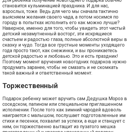
Для ребенка получение новогоднего подарка обычно
становится кульминацией праздника. И для нас,
взрослых, тоже. Ведь для чего мы сначала тактично
выясняем желания своего чада, а потом носимся по
городу в попытках исполнить его как можно лучше?
Наверное, именно для того, чтобы увидеть этот чистый
детский незамутненный восторг, эти искрящиеся
счастьем и радостью глаза, полные абсолютной веры в
сказку и чудо. Тогда все грустные моменты уходящего
года просто тают, как снежинки, и вы проникаетесь
детской радостью и любовью. Это и есть праздник!
Поэтому момент вручения новогодних подарков нужно
продумать заранее, чтобы не смазать и не скомкать
такой важный и ответственный момент.
Торжественный
Подарок ребенку может вручить сам Дедушка Мороз в
соседском, папином или специальном приглашенном
исполнении. После того как зимний чародей вдоволь
наиграется с малышом, послушает подготовленные им
стихи и песенки, похвалит за успехи, а еще и станцует с
ним, он торжественно вытащит из пузатого мешка