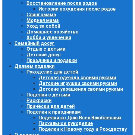
Восстановление после родов
Истории похудения после родов
Слингомама
Модная мама
Уход за собой
Домашнее хозяйство
Хобби и увлечения
Семейный досуг
Отдых с детьми
Детский досуг
Праздники и подарки
Делаем поделки
Рукоделие для детей
Детская одежда своими руками
Детские игрушки своими руками
Детские украшения своими руками
Поделки с детьми
Раскраски
Причёски для детей
Поделки к праздникам
Поделки ко Дню Всех Влюбленных
Пасхальное рукоделие
Поделки к Новому году и Рождеству
О декрете