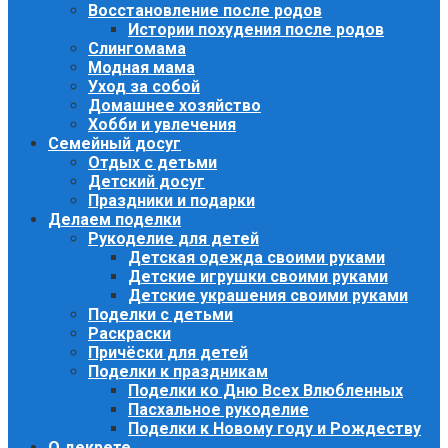
Восстановление после родов
Истории похудения после родов
Слингомама
Модная мама
Уход за собой
Домашнее хозяйство
Хобби и увлечения
Семейный досуг
Отдых с детьми
Детский досуг
Праздники и подарки
Делаем поделки
Рукоделие для детей
Детская одежда своими руками
Детские игрушки своими руками
Детские украшения своими руками
Поделки с детьми
Раскраски
Причёски для детей
Поделки к праздникам
Поделки ко Дню Всех Влюбленных
Пасхальное рукоделие
Поделки к Новому году и Рождеству
О декрете