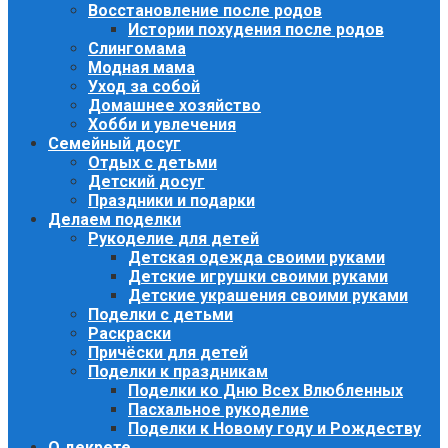
Восстановление после родов
Истории похудения после родов
Слингомама
Модная мама
Уход за собой
Домашнее хозяйство
Хобби и увлечения
Семейный досуг
Отдых с детьми
Детский досуг
Праздники и подарки
Делаем поделки
Рукоделие для детей
Детская одежда своими руками
Детские игрушки своими руками
Детские украшения своими руками
Поделки с детьми
Раскраски
Причёски для детей
Поделки к праздникам
Поделки ко Дню Всех Влюбленных
Пасхальное рукоделие
Поделки к Новому году и Рождеству
О декрете