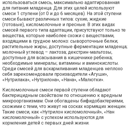
использоваться смесь, максимально адаптированная
для питания младенца. Для этих целей используют
смеси 1 ступени (от 0 и до 6 месяцев). На этой ступени
смеси бывают различных типов: сухие, жидкие
(готовые), кисломолочные и пресные. В этих видах
смесей первого типа адаптации, присутствуют только те
вещества, которые наиболее схожи с веществами,
входящими в грудное молоко: сывороточные белки;
растительные жиры, доступные ферментации младенца;
молочный углевод – лактоза; декстрин-мальтозы,
доступные для всасывания в кишечнике ребенка;
необходимые минералы; витамины и аминокислоты.
Среди смесей для вскармливания младенцев неплохо
себя зарекомендовали производители «Агуши»,
«Нутрилака», «Нутрилона», «Нана», «Малютки».
Кисломолочные смеси первой ступени обладают
бактерицидным свойством по отношению к вредным
микроорганизмам. Они обогащены бифидобактериями,
схожими с теми, что живут на сосках кормящих женщин.
Такие смеси, как «Нутрилон кисломолочный», «Нан
кисломолочный» с успехом используются для
кормления детей с первых дней жизни.