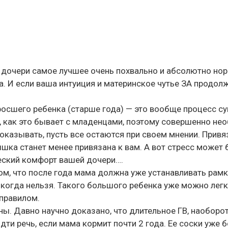
 дочери самое лучшее очень похвально и абсолютно нор
а. И если ваша интуиция и материнское чутье ЗА продол
росшего ребенка (старше года) — это вообще процесс с
 как это бывает с младенцами, поэтому совершенно нео
оказывать, пусть все остаются при своем мнении. Привя
ышка станет менее привязана к вам. А вот стресс может 
еский комфорт вашей дочери….
ом, что после года мама должна уже устанавливать рам
а когда нельзя. Такого большого ребенка уже можно лег
 правилом.
. Давно научно доказано, что длительное ГВ, наоборот,
дти речь, если мама кормит почти 2 года. Ее соски уже 