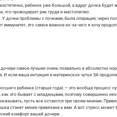
неэстетично, ребенок уже большой, а вдруг дочка будет 
, что провоцирует рак груди и мастопатию.
. У дочки проблемы с почками, была операция, через по
 иммунитет, это самое важное из-за чего я хочу продо
 дочери самое лучшее очень похвально и абсолютно нор
а. И если ваша интуиция и материнское чутье ЗА продол
росшего ребенка (старше года) — это вообще процесс с
 как это бывает с младенцами, поэтому совершенно нео
оказывать, пусть все остаются при своем мнении. Привя
ышка станет менее привязана к вам. А вот стресс может 
еский комфорт вашей дочери….