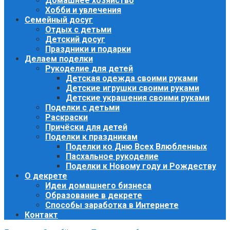
Домашнее хозяйство
Хобби и увлечения
Семейный досуг
Отдых с детьми
Детский досуг
Праздники и подарки
Делаем поделки
Рукоделие для детей
Детская одежда своими руками
Детские игрушки своими руками
Детские украшения своими руками
Поделки с детьми
Раскраски
Причёски для детей
Поделки к праздникам
Поделки ко Дню Всех Влюбленных
Пасхальное рукоделие
Поделки к Новому году и Рождеству
О декрете
Идеи домашнего бизнеса
Образование в декрете
Способы заработка в Интернете
Контакт