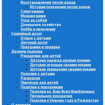
Восстановление после родов
Истории похудения после родов
Слингомама
Модная мама
Уход за собой
Домашнее хозяйство
Хобби и увлечения
Семейный досуг
Отдых с детьми
Детский досуг
Праздники и подарки
Делаем поделки
Рукоделие для детей
Детская одежда своими руками
Детские игрушки своими руками
Детские украшения своими руками
Поделки с детьми
Раскраски
Причёски для детей
Поделки к праздникам
Поделки ко Дню Всех Влюбленных
Пасхальное рукоделие
Поделки к Новому году и Рождеству
О декрете