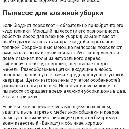
целей идеально подойдет моющий пылесос.
Пылесос для влажной уборки
Если бюджет позволяет – обязательно приобретите это
чудо техники. Моющий пылесос (и его разновидность —
робот-пылесос для влажной уборки) избавит вас от
необходимости таскать ведра с водой и тереть пол
тряпкой. Современные моющие пылесосы позволяют
очистить от пыли и грязи почти любую поверхность в
доме: ламинат, полы из натурального дерева,
кафельную плитку, ковролин, шерстяные ковры,
мебель. Разнообразные щетки, входящие в набор,
позволят проникнуть в самые труднодоступные уголки
квартиры. Щетки изготовлены с учетом особенностей
различных поверхностей. Использование моющего
пылесоса сокращает время влажной уборки дома в два,
а то и в три раза.
Если вы еще не обзавелись моющим пылесосом,
удалить пыль и грязь с мебельной обшивки и ковров
помогут специальные чистящие средства (например,
всем известный «Ваниш») и обычная, хорошо
впитывающая губка. В точности следуйте инструкции на