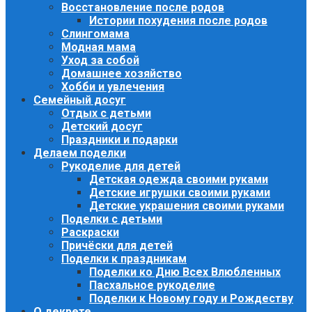
Восстановление после родов
Истории похудения после родов
Слингомама
Модная мама
Уход за собой
Домашнее хозяйство
Хобби и увлечения
Семейный досуг
Отдых с детьми
Детский досуг
Праздники и подарки
Делаем поделки
Рукоделие для детей
Детская одежда своими руками
Детские игрушки своими руками
Детские украшения своими руками
Поделки с детьми
Раскраски
Причёски для детей
Поделки к праздникам
Поделки ко Дню Всех Влюбленных
Пасхальное рукоделие
Поделки к Новому году и Рождеству
О декрете