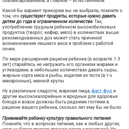
сбалансированным, а главное – естественным.
Какой бы вариант прикорма вы не выбрали, помните о
том, что
существуют продукты, которые нужно давать
детям до года в ограниченном количестве
. Так,
употребление грудным ребенком высокобелковых
продуктов (творог, кефир, мясо) в количествах выше
рекомендованных доз может стать причиной
возникновения лишнего веса и проблем с работой
почек.
По мере расширения рациона ребенка (в возрасте 1-3
лет) старайтесь не нагружать его организм жирами и
углеводами, в небольших количествах давать сыры,
жирные сорта мяса и рыбы, изделия из теста (в т.ч.
макаронные), манной крупы.
Ну а различные сладости, жареная пища,
фаст-фуд
и
другие высококалорийные и вредные для здоровья
блюда и вовсе должны быть редкими гостями в
рационе вашего ребенка, сколько лет ему бы ни было.
Прививайте ребенку культуру правильного питания
.
Помните, что в вопросах питания, как и любых других,