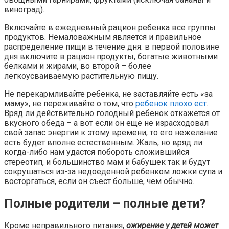
виноград).
Включайте в ежедневный рацион ребенка все группы
продуктов. Немаловажным является и правильное
распределение пищи в течение дня: в первой половине
дня включите в рацион продукты, богатые животными
белками и жирами, во второй – более
легкоусваиваемую растительную пищу.
Не перекармливайте ребенка, не заставляйте есть «за
маму», не переживайте о том, что
ребенок плохо ест
.
Вряд ли действительно голодный ребенок откажется от
вкусного обеда – а вот если он еще не израсходовал
свой запас энергии к этому времени, то его нежелание
есть будет вполне естественным. Жаль, но вряд ли
когда-либо нам удастся побороть сложившийся
стереотип, и большинство мам и бабушек так и будут
сокрушаться из-за недоеденной ребенком ложки супа и
восторгаться, если он съест больше, чем обычно.
Полные родители – полные дети?
Кроме неправильного питания,
ожирение у детей может