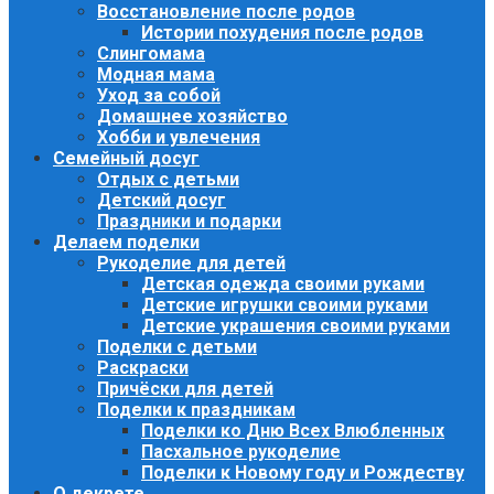
Восстановление после родов
Истории похудения после родов
Слингомама
Модная мама
Уход за собой
Домашнее хозяйство
Хобби и увлечения
Семейный досуг
Отдых с детьми
Детский досуг
Праздники и подарки
Делаем поделки
Рукоделие для детей
Детская одежда своими руками
Детские игрушки своими руками
Детские украшения своими руками
Поделки с детьми
Раскраски
Причёски для детей
Поделки к праздникам
Поделки ко Дню Всех Влюбленных
Пасхальное рукоделие
Поделки к Новому году и Рождеству
О декрете