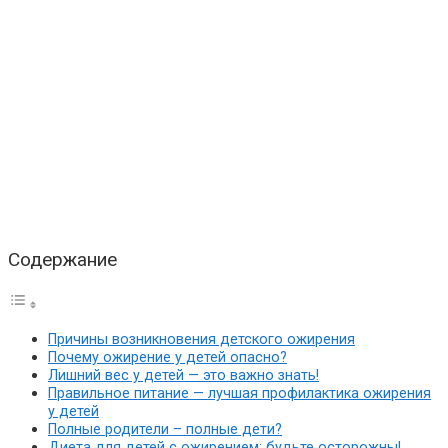
Содержание
Причины возникновения детского ожирения
Почему ожирение у детей опасно?
Лишний вес у детей — это важно знать!
Правильное питание — лучшая профилактика ожирения
у детей
Полные родители – полные дети?
Диета для детей с ожирением: будьте осторожны!