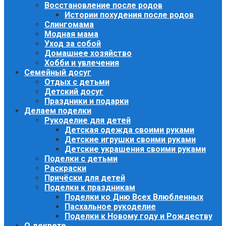
Восстановление после родов
Истории похудения после родов
Слингомама
Модная мама
Уход за собой
Домашнее хозяйство
Хобби и увлечения
Семейный досуг
Отдых с детьми
Детский досуг
Праздники и подарки
Делаем поделки
Рукоделие для детей
Детская одежда своими руками
Детские игрушки своими руками
Детские украшения своими руками
Поделки с детьми
Раскраски
Причёски для детей
Поделки к праздникам
Поделки ко Дню Всех Влюбленных
Пасхальное рукоделие
Поделки к Новому году и Рождеству
О декрете