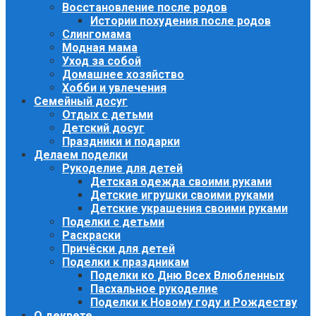
Восстановление после родов
Истории похудения после родов
Слингомама
Модная мама
Уход за собой
Домашнее хозяйство
Хобби и увлечения
Семейный досуг
Отдых с детьми
Детский досуг
Праздники и подарки
Делаем поделки
Рукоделие для детей
Детская одежда своими руками
Детские игрушки своими руками
Детские украшения своими руками
Поделки с детьми
Раскраски
Причёски для детей
Поделки к праздникам
Поделки ко Дню Всех Влюбленных
Пасхальное рукоделие
Поделки к Новому году и Рождеству
О декрете