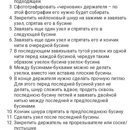
подходящей.
Сфотографировать «черновик» держателя – по
этой фотографии его нужно будет собирать.
Закрепить нейлоновый шнур на зажиме и завязать
узел, спрятав его в бусине.
Завязать еще один узел и спрятать его в
следующей бусине.
Завязать еще один узел и спрятать его и кончик
нити в очередной бусине.
В последующем завязывать тугой узелок из одной
нити перед каждой бусиной, чередуя таким
образом: узелок-бусина-узелок-бусина.
Между бусинами-буквами можно не делать
узелки, вместо них вставив плоские бусины.
В конце держателя нужно сделать прочную петлю.
Для этого перед последней бусиной узел не
делать, шнур сложить вдвое, продеть сквозь
последнюю бусину петлей и завязать двойной
нитью между последней и предпоследней
бусинами.
Кончик шнура спрятать в предпоследнюю бусину.
Сделать узел после последней бусины.
Закрепить держатель на прорезывателе или соске/
пустышке.