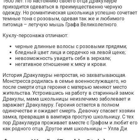
1600 лет. По настоянию своего отца Дракулауре
приходится одеваться в преимущественно черную
одежду. Но романтическая школьница успешно сочетает
темные тона с розовым, одевая так же и любимого
питомца – летучую мышь Графа Великолепного.
Куклу-персонажа отличают:
черные длинные волосы с розовыми прядями;
бледный цвет лица и сердечко на левой щеке;
невозможность увидеть себя в зеркале;
негативное отношение к мясу и крови.
История Дракулауры непростая, но захватывающая.
Монстресса родилась в семье военнослужащего, но
после смерти отца героиня с матерью меняют место
жительства. Устроившись на работу в старинный замок
Дракулы, мама школьницы неизлечимо заболевает и
заражает Дракулауру. Героиня остается в полном
одиночестве и ожидает смерть. Девочку спасает хозяин
замка, превращая в вампира простую школьницу. С тех
пор Дракулаура проживает вместе с Графом и любит его
как родного отца. Другое имя школьницы – Улла Ди.