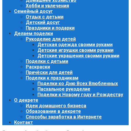
Домашнее хозяйство
Хобби и увлечения
Семейный досуг
Отдых с детьми
Детский досуг
Праздники и подарки
Делаем поделки
Рукоделие для детей
Детская одежда своими руками
Детские игрушки своими руками
Детские украшения своими руками
Поделки с детьми
Раскраски
Причёски для детей
Поделки к праздникам
Поделки ко Дню Всех Влюбленных
Пасхальное рукоделие
Поделки к Новому году и Рождеству
О декрете
Идеи домашнего бизнеса
Образование в декрете
Способы заработка в Интернете
Контакт