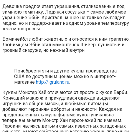
Девочка предпочитает украшения, стилизованные под
зимнюю тематику. Ледяная сосулька – самое любимое
украшение Эбби. Кристалл на шее не только выглядит
модно, но и поддерживает на одном уровне температуру
тела монстрессы.
Боминейбл любит животных и относится к ним трепетно.
Любимцем Эбби стал мамонтенок Шивер: пушистый и
грозный снаружи, но нежный внутри.
Приобрести эти и другие куклы производства
США по доступным ценам можно в интернет-
магазине
http://igruland.ru
.
Куклы Монстер Хай отличаются от простых кукол Барби.
Кричащий макияж и причудливая одежда выделяют
игрушки из общей массы, а любимые питомцы
добавляют героиням доброты и нежности. Каждая из
представленных в мультфильме кукол уникальна,
теперь вы знаете Монстр Хай персонажей по именам.
Героини, являясь детьми самых известных загадочных
существ, имеют собственную историю жизни, привычки