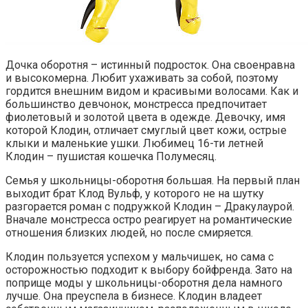
Дочка оборотня – истинный подросток. Она своенравна
и высокомерна. Любит ухаживать за собой, поэтому
гордится внешним видом и красивыми волосами. Как и
большинство девчонок, монстресса предпочитает
фиолетовый и золотой цвета в одежде. Девочку, имя
которой Клодин, отличает смуглый цвет кожи, острые
клыки и маленькие ушки. Любимец 16-ти летней
Клодин – пушистая кошечка Полумесяц.
Семья у школьницы-оборотня большая. На первый план
выходит брат Клод Вульф, у которого не на шутку
разгорается роман с подружкой Клодин – Дракулаурой.
Вначале монстресса остро реагирует на романтические
отношения близких людей, но после смиряется.
Клодин пользуется успехом у мальчишек, но сама с
осторожностью подходит к выбору бойфренда. Зато на
поприще моды у школьницы-оборотня дела намного
лучше. Она преуспела в бизнесе. Клодин владеет