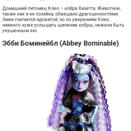
Домашний питомец Клео – кобра Хизетта. Животное,
также как и ее хозяйка, обвешано драгоценностями.
Змея считается ядовитой, но по уверениям Клео,
намного хуже услышать шипение кобры, нежели быть
укушенным ею.
Эбби Боминейбл (Abbey Bominable)