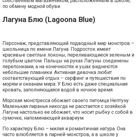
собственным магазинчиком, расположенным в школе,
по обмену модной обуви.
Лагуна Блю (Lagoona Blue)
Персонаж, представляющий подводный мир монстров –
школьница по имени Лагуна. Подросток имеет
красивые светлые локоны, переливающиеся зеленым и
голубым цветом. Пальцы на руках Лагуны соединены
перепонками, а на конечностях и ушах виднеются
небольшие плавники. Активная девочка любит
соответствующий отдых – серфинг и путешествия по
морям и океанам мира. У Блю есть даже специальная
кровать, заполняющаяся водой в ночное время.
Морская монстресса обожает своего питомца Нептуну.
Маленькая пиранья никогда не расстается с хозяйкой.
Лагуна настолько ее обожает, что носит рыбку с собой в
сумочке, напоминающей аквариум.
По характеру Блю – милая и романтичная натура. Она
часто влюбляется в парней-монстров, а в школе у