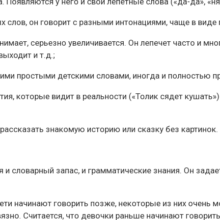
. Появляются у него и свои лепетные слова («да-да», «ня-
ых слов, он говорит с разными интонациями, чаще в виде
нимает, серьезно увеличивается. Он лепечет часто и мн
выходит и т.д.;
оими простыми детскими словами, иногда и полностью п
ия, которые видит в реальности («Толик сядет кушать») 
 рассказать знакомую историю или сказку без картинок.
ся и словарный запас, и грамматические знания. Он зада
ети начинают говорить позже, некоторые из них очень м
зно. Считается, что девочки раньше начинают говорить п