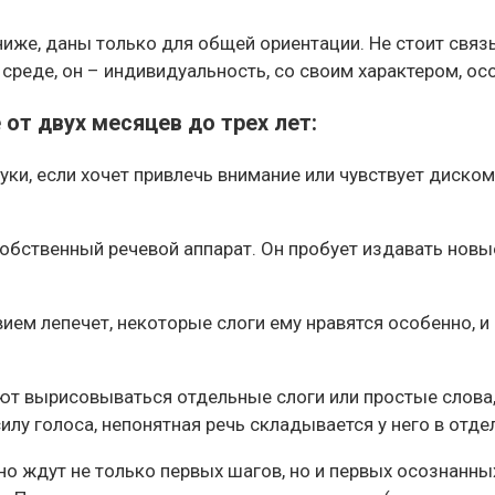
ниже, даны только для общей ориентации. Не стоит свя
реде, он – индивидуальность, со своим характером, ос
 от двух месяцев до трех лет:
ки, если хочет привлечь внимание или чувствует диском
обственный речевой аппарат. Он пробует издавать новые
ем лепечет, некоторые слоги ему нравятся особенно, и о
ют вырисовываться отдельные слоги или простые слова, 
илу голоса, непонятная речь складывается у него в от
но ждут не только первых шагов, но и первых осознанн