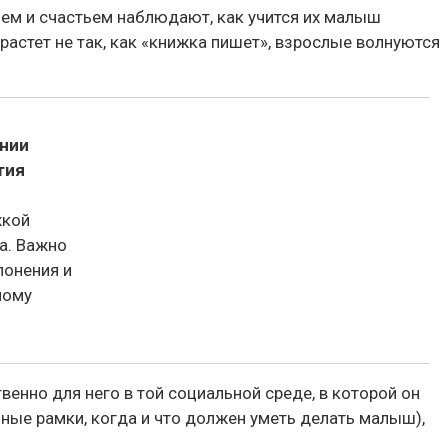
ием и счастьем наблюдают, как учится их малыш
 растет не так, как «книжка пишет», взрослые волнуются
ении
тия
жкой
ка. Важно
лонения и
ному
венно для него в той социальной среде, в которой он
ные рамки, когда и что должен уметь делать малыш),