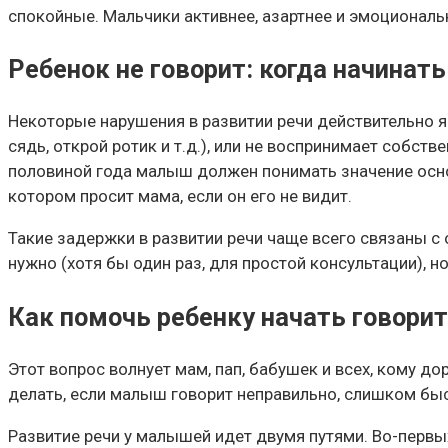
спокойные. Мальчики активнее, азартнее и эмоциональ
Ребенок не говорит: когда начинат
Некоторые нарушения в развитии речи действительно яв
сядь, открой ротик и т.д.), или не воспринимает собств
половиной года малыш должен понимать значение основ
котором просит мама, если он его не видит.
Такие задержки в развитии речи чаще всего связаны с 
нужно (хотя бы один раз, для простой консультации), но
Как помочь ребенку начать говори
Этот вопрос волнует мам, пап, бабушек и всех, кому до
делать, если малыш говорит неправильно, слишком быс
Развитие речи у малышей идет двумя путями. Во-первых