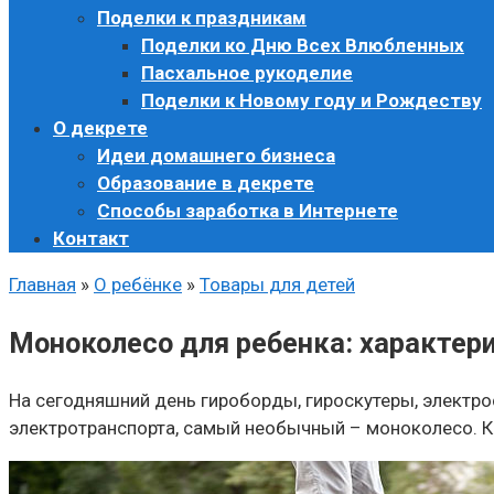
Поделки к праздникам
Поделки ко Дню Всех Влюбленных
Пасхальное рукоделие
Поделки к Новому году и Рождеству
О декрете
Идеи домашнего бизнеса
Образование в декрете
Способы заработка в Интернете
Контакт
Главная
»
О ребёнке
»
Товары для детей
Моноколесо для ребенка: характер
На сегодняшний день гироборды, гироскутеры, электро
электротранспорта, самый необычный – моноколесо. Ка