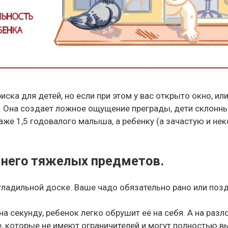
ска для детей, но если при этом у вас открыто окно, ил
Она создает ложное ощущение преграды, дети склонны н
е 1,5 годовалого малыша, а ребенку (а зачастую и нек
а него тяжелых предметов.
 гладильной доске. Ваше чадо обязательно рано или позд
а секунду, ребенок легко обрушит её на себя. А на раз
 которые не имеют ограничителей и могут полностью вы