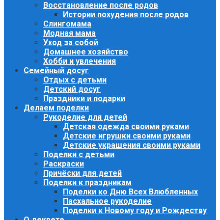
Восстановление после родов
Истории похудения после родов
Слингомама
Модная мама
Уход за собой
Домашнее хозяйство
Хобби и увлечения
Семейный досуг
Отдых с детьми
Детский досуг
Праздники и подарки
Делаем поделки
Рукоделие для детей
Детская одежда своими руками
Детские игрушки своими руками
Детские украшения своими руками
Поделки с детьми
Раскраски
Причёски для детей
Поделки к праздникам
Поделки ко Дню Всех Влюбленных
Пасхальное рукоделие
Поделки к Новому году и Рождеству
О декрете