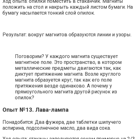
Ход опыта: опилки поместить в стаканчик. Магниты
положить на стол и накрыть каждый листом бумаги. На
бумагу насыпается тонкий слой опилок.
Результат: вокруг магнитов образуются линии и узоры.
Поговорим? У каждого магнита существует
магнитное поле. Это пространство, в котором
металлические предметы двигаются так, как
диктует притяжение магнита. Возле круглого
магнита образуется круг, так как его поле
притяжения везде одинаково. А почему у
прямоугольного магнита другой рисунок из
опилок?
Опыт №13. Лава-лампа
Понадобится: Два фужера, две таблетки шипучего
аспирина, подсолнечное масло, два вида сока.
Ход опыта: стаканы заполняются соком примерно на 2/3.