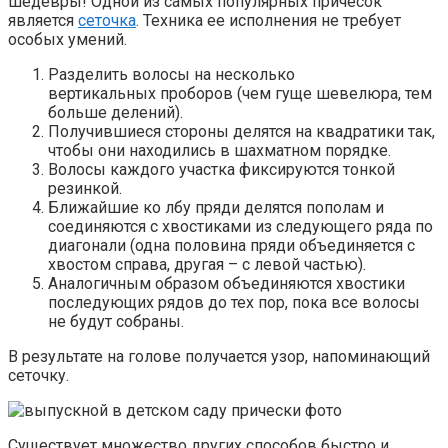
шедевры! Одной из самых популярных причесок
является
сеточка
. Техника ее исполнения не требует
особых умений.
Разделить волосы на несколько
вертикальных проборов (чем гуще шевелюра, тем
больше делений).
Получившиеся стороны делятся на квадратики так,
чтобы они находились в шахматном порядке.
Волосы каждого участка фиксируются тонкой
резинкой.
Ближайшие ко лбу пряди делятся пополам и
соединяются с хвостиками из следующего ряда по
диагонали (одна половина пряди объединяется с
хвостом справа, другая – с левой частью).
Аналогичным образом объединяются хвостики
последующих рядов до тех пор, пока все волосы
не будут собраны.
В результате на голове получается узор, напоминающий
сеточку.
Существует множество других способов быстро и