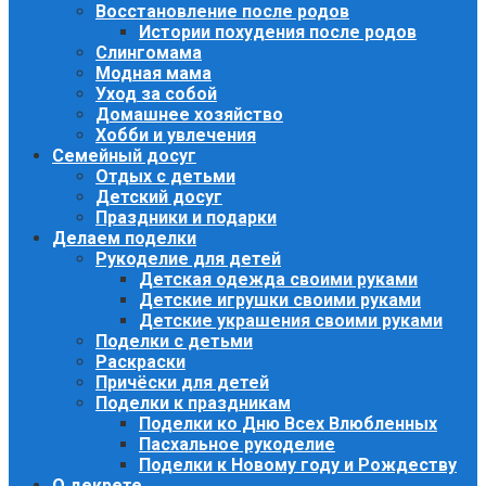
Восстановление после родов
Истории похудения после родов
Слингомама
Модная мама
Уход за собой
Домашнее хозяйство
Хобби и увлечения
Семейный досуг
Отдых с детьми
Детский досуг
Праздники и подарки
Делаем поделки
Рукоделие для детей
Детская одежда своими руками
Детские игрушки своими руками
Детские украшения своими руками
Поделки с детьми
Раскраски
Причёски для детей
Поделки к праздникам
Поделки ко Дню Всех Влюбленных
Пасхальное рукоделие
Поделки к Новому году и Рождеству
О декрете