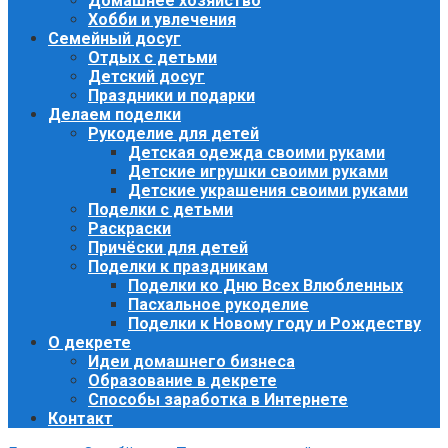
Домашнее хозяйство
Хобби и увлечения
Семейный досуг
Отдых с детьми
Детский досуг
Праздники и подарки
Делаем поделки
Рукоделие для детей
Детская одежда своими руками
Детские игрушки своими руками
Детские украшения своими руками
Поделки с детьми
Раскраски
Причёски для детей
Поделки к праздникам
Поделки ко Дню Всех Влюбленных
Пасхальное рукоделие
Поделки к Новому году и Рождеству
О декрете
Идеи домашнего бизнеса
Образование в декрете
Способы заработка в Интернете
Контакт