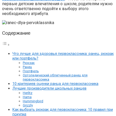
первые детские впечатления о школе, родителям нужно
очень ответственно подойти к выбору этого
необходимого атрибута.
Содержание
Что лучше для здоровья первоклассника: ранец, рюкзак
или портфель?
Рюкзак
Ранец
Портфель
Ортопедический облегченный ранец для
первоклассника
10 критериев оценки ранца для первоклассника
Лучшие производители школьных ранцев
Herlitz
Hama
Hummingbird
Grizzly
Как выбрать рюкзак для первоклассника: 10 правил при
покупке