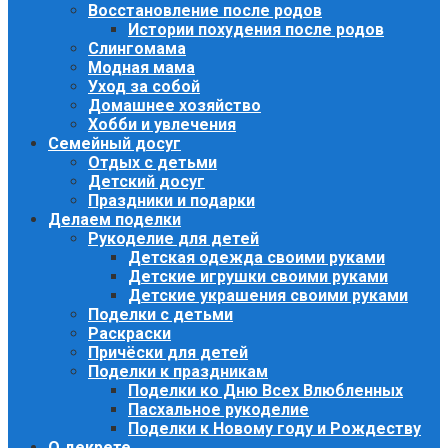
Восстановление после родов
Истории похудения после родов
Слингомама
Модная мама
Уход за собой
Домашнее хозяйство
Хобби и увлечения
Семейный досуг
Отдых с детьми
Детский досуг
Праздники и подарки
Делаем поделки
Рукоделие для детей
Детская одежда своими руками
Детские игрушки своими руками
Детские украшения своими руками
Поделки с детьми
Раскраски
Причёски для детей
Поделки к праздникам
Поделки ко Дню Всех Влюбленных
Пасхальное рукоделие
Поделки к Новому году и Рождеству
О декрете