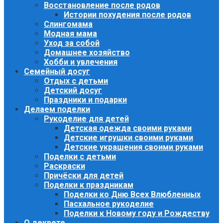
Восстановление после родов
Истории похудения после родов
Слингомама
Модная мама
Уход за собой
Домашнее хозяйство
Хобби и увлечения
Семейный досуг
Отдых с детьми
Детский досуг
Праздники и подарки
Делаем поделки
Рукоделие для детей
Детская одежда своими руками
Детские игрушки своими руками
Детские украшения своими руками
Поделки с детьми
Раскраски
Причёски для детей
Поделки к праздникам
Поделки ко Дню Всех Влюбленных
Пасхальное рукоделие
Поделки к Новому году и Рождеству
О декрете