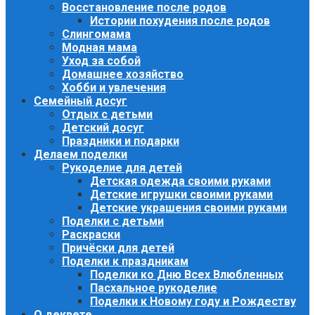
Восстановление после родов
Истории похудения после родов
Слингомама
Модная мама
Уход за собой
Домашнее хозяйство
Хобби и увлечения
Семейный досуг
Отдых с детьми
Детский досуг
Праздники и подарки
Делаем поделки
Рукоделие для детей
Детская одежда своими руками
Детские игрушки своими руками
Детские украшения своими руками
Поделки с детьми
Раскраски
Причёски для детей
Поделки к праздникам
Поделки ко Дню Всех Влюбленных
Пасхальное рукоделие
Поделки к Новому году и Рождеству
О декрете