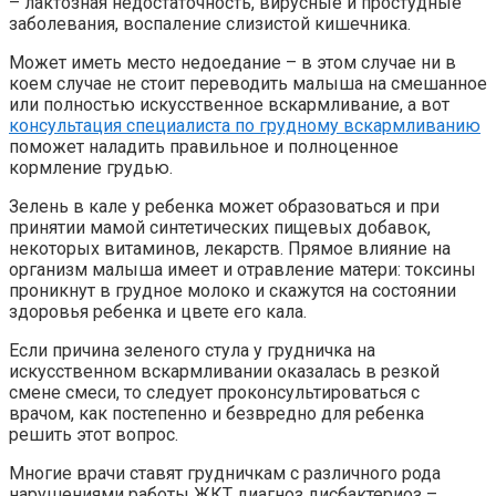
– лактозная недостаточность, вирусные и простудные
заболевания, воспаление слизистой кишечника.
Может иметь место недоедание – в этом случае ни в
коем случае не стоит переводить малыша на смешанное
или полностью искусственное вскармливание, а вот
консультация специалиста по грудному вскармливанию
поможет наладить правильное и полноценное
кормление грудью.
Зелень в кале у ребенка может образоваться и при
принятии мамой синтетических пищевых добавок,
некоторых витаминов, лекарств. Прямое влияние на
организм малыша имеет и отравление матери: токсины
проникнут в грудное молоко и скажутся на состоянии
здоровья ребенка и цвете его кала.
Если причина зеленого стула у грудничка на
искусственном вскармливании оказалась в резкой
смене смеси, то следует проконсультироваться с
врачом, как постепенно и безвредно для ребенка
решить этот вопрос.
Многие врачи ставят грудничкам с различного рода
нарушениями работы ЖКТ диагноз дисбактериоз –