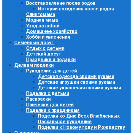
Восстановление после родов
Истории похудения после родов
Слингомама
Модная мама
Уход за собой
Домашнее хозяйство
Хобби и увлечения
Семейный досуг
Отдых с детьми
Детский досуг
Праздники и подарки
Делаем поделки
Рукоделие для детей
Детская одежда своими руками
Детские игрушки своими руками
Детские украшения своими руками
Поделки с детьми
Раскраски
Причёски для детей
Поделки к праздникам
Поделки ко Дню Всех Влюбленных
Пасхальное рукоделие
Поделки к Новому году и Рождеству
О декрете