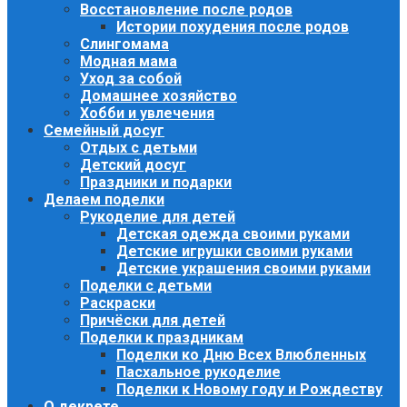
Восстановление после родов
Истории похудения после родов
Слингомама
Модная мама
Уход за собой
Домашнее хозяйство
Хобби и увлечения
Семейный досуг
Отдых с детьми
Детский досуг
Праздники и подарки
Делаем поделки
Рукоделие для детей
Детская одежда своими руками
Детские игрушки своими руками
Детские украшения своими руками
Поделки с детьми
Раскраски
Причёски для детей
Поделки к праздникам
Поделки ко Дню Всех Влюбленных
Пасхальное рукоделие
Поделки к Новому году и Рождеству
О декрете