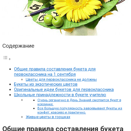
Содержание
Общие правила составления букета для
первоклассника на 1 сентября
Цветы для первоклассника не должны
Букеты из экзотических цветов
Оригинальные идеи букетов для первоклассника
Школьные принадлежности в букете учителю
Очень органично в День Знаний смотрится букет в
корзинке.
Все большую популярность завоевывают букеты из
конфет: красиво и практично.
Живые цветы в горшках
Общие правила составления букета