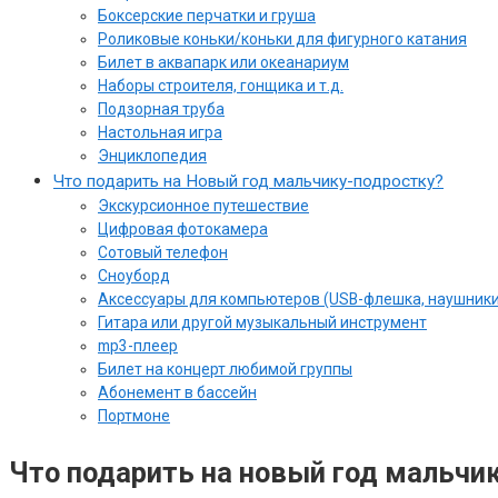
Боксерские перчатки и груша
Роликовые коньки/коньки для фигурного катания
Билет в аквапарк или океанариум
Наборы строителя, гонщика и т.д.
Подзорная труба
Настольная игра
Энциклопедия
Что подарить на Новый год мальчику-подростку?
Экскурсионное путешествие
Цифровая фотокамера
Сотовый телефон
Сноуборд
Аксессуары для компьютеров (USB-флешка, наушники
Гитара или другой музыкальный инструмент
mp3-плеер
Билет на концерт любимой группы
Абонемент в бассейн
Портмоне
Что подарить на новый год мальчи