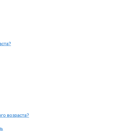
аста?
ого возраста?
ль