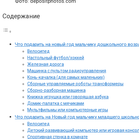
Фото: depositphotos.com
Содержание
Что подарить на новый год мальчику дошкольного возр
Велосипед
Настольный футбол/хоккей
Железная дорога
Машинка с пультом радиоуправления
Конь-качалка (для самых маленьких)
Сборные управляемые роботы-трансформеры
Сборно-разборная машинка
Книжка-игрушка или говорящая азбука
Домик-палатка с мячиками
Мультфильмы или компьютерные игры
Что подарить на Новый год мальчику младшего школьн
Велосипед
Детский развивающий компьютер или игровая консо
Спортивная стенка в комнате