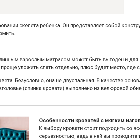
ровании скелета ребенка. Он представляет собой конс
омить.
линным взрослым матрасом может быть выгоден и для вз
ет проще уложить спать отдельно, плюс будет место, где
цвета. Безусловно, она не двуспальная. В качестве осно
оловье (спинка кровати) выполнено из велюровой обивк
Особенности кроватей с мягким изго
К выбору кровати стоит подходить со вс
серьезностью, ведь в ней вы проводите 