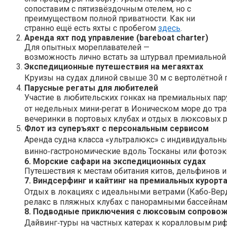
сопоставим с пятизвёздочным отелем, но с
преимуществом полной приватности. Как ни
странно ещё есть яхты с пробегом
здесь
.
Аренда яхт под управление (bareboat charter)
Для опытных мореплавателей —
возможность лично встать за штурвал премиальной
Экспедиционные путешествия на мегаяхтах
Круизы на судах длиной свыше 30 м с вертолётной
Парусные регаты для любителей
Участие в любительских гонках на премиальных пар
от недельных мини‑регат в Ионическом море до тра
вечеринки в портовых клубах и отдых в люксовых р
Флот из суперъяхт с персональным сервисом
Аренда судна класса «ультралюкс» с индивидуальн
винно‑гастрономические вдоль Тосканы или фотоэк
6. Морские сафари на экспедиционных судах
Путешествия к местам обитания китов, дельфинов и
7. Виндсерфинг и кайтинг на премиальных курорт
Отдых в локациях с идеальными ветрами (Кабо‑Верд
релакс в пляжных клубах с панорамными бассейнам
8. Подводные приключения с люксовым сопрово
Дайвинг‑туры на частных катерах к коралловым ри