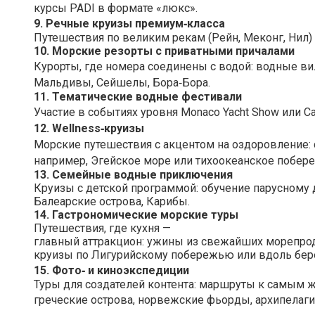
курсы PADI в формате «люкс».
9. Речные круизы премиум‑класса
Путешествия по великим рекам (Рейн, Меконг, Нил)
10. Морские резорты с приватными причалами
Курорты, где номера соединены с водой: водные ви
Мальдивы, Сейшелы, Бора‑Бора.
11. Тематические водные фестивали
Участие в событиях уровня Monaco Yacht Show или Ca
12. Wellness‑круизы
Морские путешествия с акцентом на оздоровление: 
например, Эгейское море или тихоокеанское побере
13. Семейные водные приключения
Круизы с детской программой: обучение парусному 
Балеарские острова, Карибы.
14. Гастрономические морские туры
Путешествия, где кухня —
главный аттракцион: ужины из свежайших морепрод
круизы по Лигурийскому побережью или вдоль бер
15. Фото‑ и киноэкспедиции
Туры для создателей контента: маршруты к самым 
греческие острова, норвежские фьорды, архипелаги