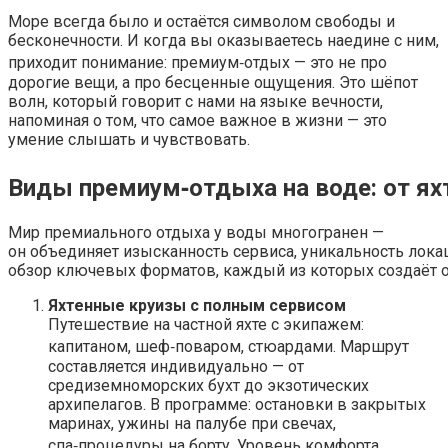
Море всегда было и остаётся символом свободы и
бесконечности. И когда вы оказываетесь наедине с ним,
приходит понимание: премиум‑отдых — это не про
дорогие вещи, а про бесценные ощущения. Это шёпот
волн, который говорит с нами на языке вечности,
напоминая о том, что самое важное в жизни — это
умение слышать и чувствовать.
Виды премиум‑отдыха на воде: от ях
Мир премиального отдыха у воды многогранен —
он объединяет изысканность сервиса, уникальность лока
обзор ключевых форматов, каждый из которых создаёт о
Яхтенные круизы с полным сервисом
Путешествие на частной яхте с экипажем:
капитаном, шеф‑поваром, стюардами. Маршрут
составляется индивидуально — от
средиземноморских бухт до экзотических
архипелагов. В программе: остановки в закрытых
маринах, ужины на палубе при свечах,
спа‑процедуры на борту. Уровень комфорта