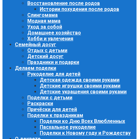
Восстановление после родов
Истории похудения после родов
Слингомама
Модная мама
Уход за собой
Домашнее хозяйство
Хобби и увлечения
Семейный досуг
Отдых с детьми
Детский досуг
Праздники и подарки
Делаем поделки
Рукоделие для детей
Детская одежда своими руками
Детские игрушки своими руками
Детские украшения своими руками
Поделки с детьми
Раскраски
Причёски для детей
Поделки к праздникам
Поделки ко Дню Всех Влюбленных
Пасхальное рукоделие
Поделки к Новому году и Рождеству
О декрете