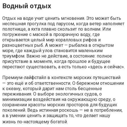
Водный отдых
Отдых на воде учит ценить мгновения. Это может быть
неспешная прогулка под парусом, когда ветер наполняет
полотнище, а яхта плавно скользит по волнам. Или
погружение с маской в прозрачную воду, где
открывается целый мир коралловых рифов и
разноцветных рыб. А может — рыбалка в открытом
море, где каждый улов становится маленьким
триумфом. Важно не действие, а состояние: полное
присутствие в моменте, когда прошлое и будущее
перестают существовать, а есть только «здесь и сейчас».
Премиум‑лайфстайл в контексте морских путешествий
— это ещё и об ответственности. О бережном отношении
к океану, который дарит нам столь бесценные
переживания. О выборе экологичных судов, о
минимизации воздействия на окружающую среду, о
сохранении красоты морских просторов для будущих
поколений. Ведь истинная роскошь — не в потреблении,
а в умении ценить и защищать то, что делает нашу
жизнь по‑настоящему богатой.