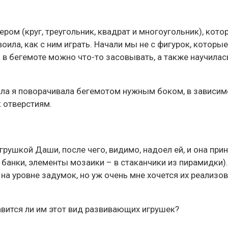
ром (круг, треугольник, квадрат и многоугольник), кото
ла, как с ним играть. Начали мы не с фигурок, которые 
я в бегемоте можно что-то засовывать, а также научилас
ла я поворачивала бегемотом нужным боком, в зависимос
к отверстиям.
рушкой Даши, после чего, видимо, надоел ей, и она прин
в банки, элементы мозаики – в стаканчики из пирамидки)
на уровне задумок, но уж очень мне хочется их реализов
авится ли им этот вид развивающих игрушек?