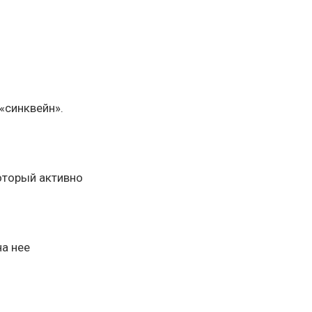
«синквейн».
оторый активно
а нее