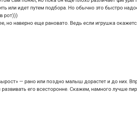
отом сам понял, но пока он еще плохо различает фигуры
ить или идет путем подбора. Но обычно это быстро надое
 рот)))
, но наверно еще рановато. Ведь если игрушка окажется
 вырост» — рано или поздно малыш дорастет и до них. Вп
развивать его всесторонне. Скажем, намного лучше пирам