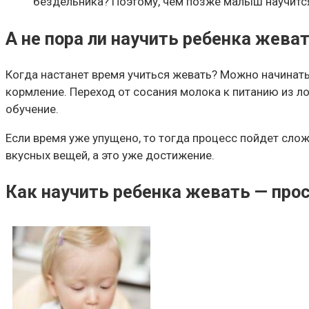
бездельника? Поэтому, чем позже малыш научится
А не пора ли научить ребенка жева
Когда настанет время учиться жевать? Можно начинать
кормление. Переход от сосания молока к питанию из л
обучение.
Если время уже упущено, то тогда процесс пойдет сло
вкусных вещей, а это уже достижение.
Как научить ребенка жевать — про