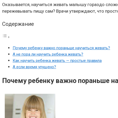
Оказывается, научиться жевать малышу гораздо сложн
пережевывать пищу сам? Врачи утверждают, что прост
Содержание
Почему ребенку важно пораньше научиться жевать?
А не пора ли научить ребенка жевать?
Как научить ребенка жевать — простые правила
А если время упущено?
Почему ребенку важно пораньше н