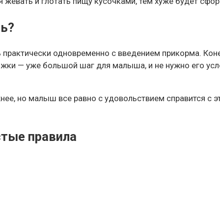
 жевать и глотать пищу кусочками, тем хуже будет сфо
ть?
 практически одновременно с введением прикорма. Коне
ожки — уже большой шаг для малыша, и не нужно его ус
жнее, но малыш все равно с удовольствием справится с 
стые правила