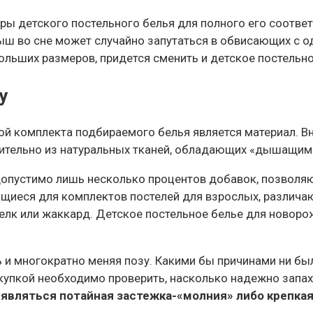
ры детского постельного белья для полного его соотве
ш во сне может случайно запутаться в обвисающих с оде
ольших размеров, придется сменить и детское постельно
у
ой комплекта подбираемого белья является материал. Вн
тельно из натуральных тканей, обладающих «дышащими
 допустимо лишь несколько процентов добавок, позволя
ющиеся для комплектов постелей для взрослых, различают
, шелк или жаккард. Детское постельное белье для ново
ь и многократно меняя позу. Какими бы причинами ни бы
купкой необходимо проверить, насколько надежно запахи
являться потайная застежка-«молния» либо крепкая