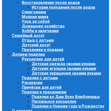
Восстановление после родов
Истории похудения после родов
Слингомама
Модная мама
Уход за собой
Домашнее хозяйство
Хобби и увлечения
Семейный досуг
Отдых с детьми
Детский досуг
Праздники и подарки
Делаем поделки
Рукоделие для детей
Детская одежда своими руками
Детские игрушки своими руками
Детские украшения своими руками
Поделки с детьми
Раскраски
Причёски для детей
Поделки к праздникам
Поделки ко Дню Всех Влюбленных
Пасхальное рукоделие
Поделки к Новому году и Рождеству
О декрете