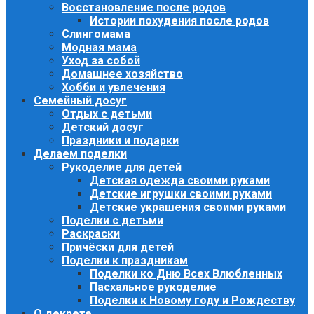
Восстановление после родов
Истории похудения после родов
Слингомама
Модная мама
Уход за собой
Домашнее хозяйство
Хобби и увлечения
Семейный досуг
Отдых с детьми
Детский досуг
Праздники и подарки
Делаем поделки
Рукоделие для детей
Детская одежда своими руками
Детские игрушки своими руками
Детские украшения своими руками
Поделки с детьми
Раскраски
Причёски для детей
Поделки к праздникам
Поделки ко Дню Всех Влюбленных
Пасхальное рукоделие
Поделки к Новому году и Рождеству
О декрете