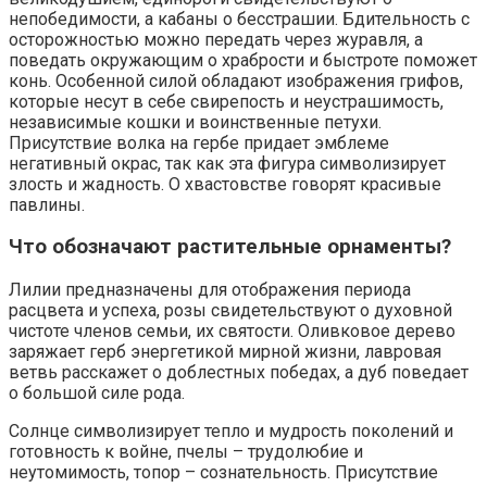
непобедимости, а кабаны о бесстрашии. Бдительность с
осторожностью можно передать через журавля, а
поведать окружающим о храбрости и быстроте поможет
конь. Особенной силой обладают изображения грифов,
которые несут в себе свирепость и неустрашимость,
независимые кошки и воинственные петухи.
Присутствие волка на гербе придает эмблеме
негативный окрас, так как эта фигура символизирует
злость и жадность. О хвастовстве говорят красивые
павлины.
Что обозначают растительные орнаменты?
Лилии предназначены для отображения периода
расцвета и успеха, розы свидетельствуют о духовной
чистоте членов семьи, их святости. Оливковое дерево
заряжает герб энергетикой мирной жизни, лавровая
ветвь расскажет о доблестных победах, а дуб поведает
о большой силе рода.
Солнце символизирует тепло и мудрость поколений и
готовность к войне, пчелы – трудолюбие и
неутомимость, топор – сознательность. Присутствие