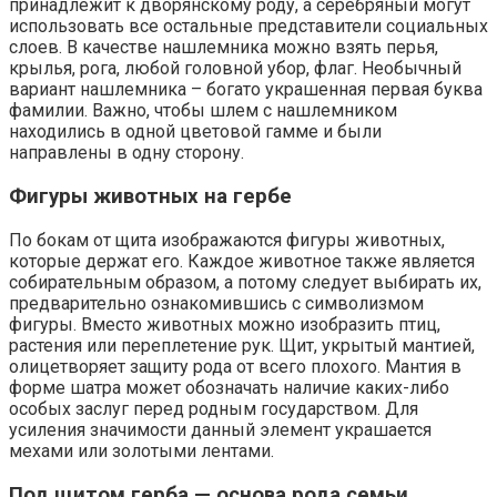
принадлежит к дворянскому роду, а серебряный могут
использовать все остальные представители социальных
слоев. В качестве нашлемника можно взять перья,
крылья, рога, любой головной убор, флаг. Необычный
вариант нашлемника – богато украшенная первая буква
фамилии. Важно, чтобы шлем с нашлемником
находились в одной цветовой гамме и были
направлены в одну сторону.
Фигуры животных на гербе
По бокам от щита изображаются фигуры животных,
которые держат его. Каждое животное также является
собирательным образом, а потому следует выбирать их,
предварительно ознакомившись с символизмом
фигуры. Вместо животных можно изобразить птиц,
растения или переплетение рук. Щит, укрытый мантией,
олицетворяет защиту рода от всего плохого. Мантия в
форме шатра может обозначать наличие каких-либо
особых заслуг перед родным государством. Для
усиления значимости данный элемент украшается
мехами или золотыми лентами.
Под щитом герба — основа рода семьи