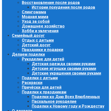
Восстановление после родов
Истории похудения после родов
Слингомама
Модная мама
Уход за собой
Домашнее хозяйство
Хобби и увлечения
Семейный досуг
Отдых с детьми
Детский досуг
Праздники и подарки
Делаем поделки
Рукоделие для детей
Детская одежда своими руками
Детские игрушки своими руками
Детские украшения своими руками
Поделки с детьми
Раскраски
Причёски для детей
Поделки к праздникам
Поделки ко Дню Всех Влюбленных
Пасхальное рукоделие
Поделки к Новому году и Рождеству
О декрете